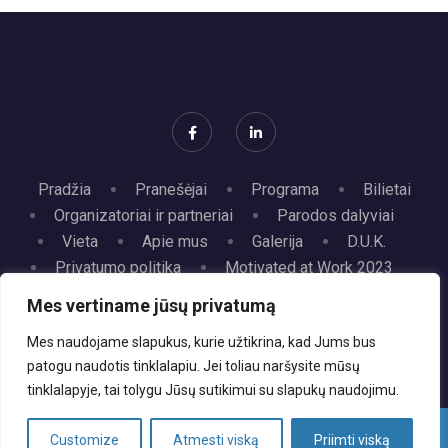
Pradžia
Pranešėjai
Programa
Bilietai
Organizatoriai ir partneriai
Parodos dalyviai
Vieta
Apie mus
Galerija
D.U.K.
Privatumo politika
Motivated at Work 2023
Kontaktai
Mes vertiname jūsų privatumą
Mes naudojame slapukus, kurie užtikrina, kad Jums bus
© 2026 Personalo valdymo profesionalų asociacija.
patogu naudotis tinklalapiu. Jei toliau naršysite mūsų
tinklalapyje, tai tolygu Jūsų sutikimui su slapukų naudojimu.
Customize
Atmesti viską
Priimti viską