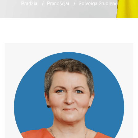
Pradžia
/
Pranešėjai
/
Solveiga Grudienė